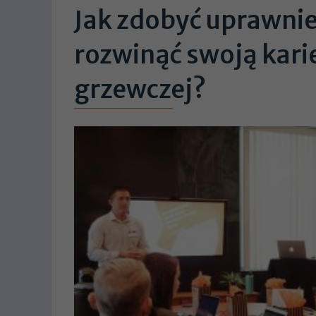
Jak zdobyć uprawnien
rozwinąć swoją kari
grzewczej?