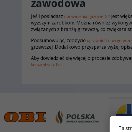
zawodowa
Jeśli posiadasz
jest więk
uprawnienia gazowe G2
wyższym zarobkom. Można również wykonywa
związanych z branżą grzewczą, co zwiększa s
Podsumowując, zdobycie
uprawnień energetyczn
grzewczej. Dodatkowo przysparza wyżej opisa
Aby dowiedzieć się więcej o procesie zdobywa
.
kursami sep 1kv
Ta st