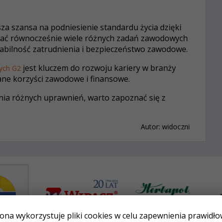
sza szansa na podniesienie standardu życia dzięki
ć równocześnie wiele różnych zadań zawodowych
tabilność zatrudnienia i bezpieczeństwo zawodowe.
jest kluczem do rozwoju kariery w branży
ych G2
ne korzyści zawodowe i finansowe.
nia różnych uprawnień, warto zapoznać się z
Autor: widoczni
rona wykorzystuje pliki cookies w celu zapewnienia prawidł