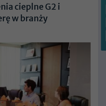
ia cieplne G2 i
erę w branży