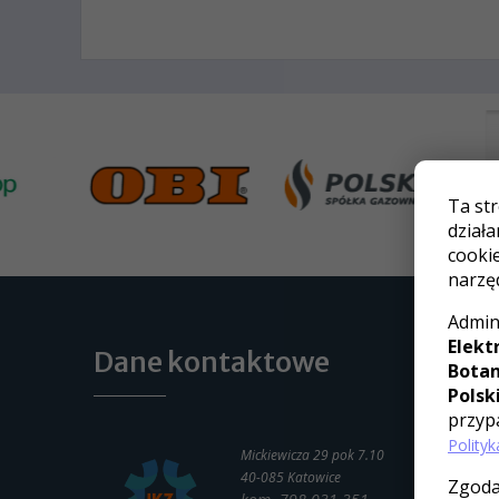
Ta st
działa
cooki
narzę
Admin
Elekt
Dane kontaktowe
Botan
Polsk
przyp
Polity
Mickiewicza 29 pok 7.10
40-085 Katowice
Zgoda 