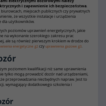
ami elektrycznymi dozorowymi należy
ktrycznych i zapewnienie ich bezpieczeństwa
.
 biurowcach, miejscach publicznych czy prywatnych
enie, że wszystkie instalacje i urządzenia
ne dla użytkowników.
zych poziomów uprawnień energetycznych, jakie
ne na wykonanie szerokiego zakresu prac
znej, ale są również pierwszym krokiem w drodze do
czy
.
wnienia energetyczne g2
uprawnienia gazowe g3
ozór
szym poziomem kwalifikacji niż same uprawnienia
nie tylko mogą prowadzić dozór nad urządzeniami,
także przeprowadzania niezbędnych napraw. Jest to
cji, wymagający dodatkowego szkolenia i
ozór