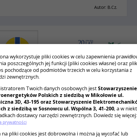
Autor: B.Cz.
rona wykorzystuje pliki cookies w celu zapewnienia prawidł
nia poszczególnych jej funkcji (pliki cookies własne) oraz plik
es pochodzące od podmiotów trzecich w celu korzystania z
dzi zewnętrznych.
istratorem Twoich danych osobowych jest
Stowarzyszenie
roenergetyków Polskich z siedzibą w Mikołowie ul.
O nas
iczna 3D, 43-195 oraz Stowarzyszenie Elektromechanik
ich z siedzibą w Sosnowcu ul. Wspólna 3, 41-200
, a w niek
adkach dostawcy narzędzi zewnętrznych. Dowiedz się więcej:
Oferujemy profesjonalne usługi z zakresu szkoleń
ka prywatności
zawodowych, szkoleń BHP, ochrony pożarowej, oraz
pierwszej pomocy. Umożliwiamy zdobycie uprawnień
na pliki cookies jest dobrowolna i można ją wycofać lub