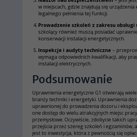
Nadzór nad bezpieczeństwem
– jeśli je
w miejscach, gdzie znajdują się urządzenia
legalnego pełnienia tej funkcji.
Prowadzenie szkoleń z zakresu obsługi
szkolący również muszą posiadać uprawnien
konserwacji instalacji energetycznych.
Inspekcje i audyty techniczne
– przeprow
wymaga odpowiednich kwalifikacji, aby pra
instalacji elektrycznych.
Podsumowanie
Uprawnienia energetyczne G1 otwierają wiele 
branży techniki i energetyki. Uprawnienia do
uprawnionej do prowadzenia dozoru i eksploata
one dostęp do wielu atrakcyjnych miejsc pracy,
przemysłowe. Oczywiście, zdobycie takich upr
przejścia przez szereg szkoleń i egzaminów, al
jest to inwestycja, która z pewnością się opłac