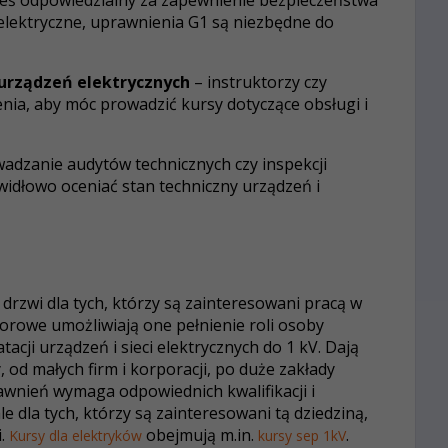
steś odpowiedzialny za zapewnienie bezpieczeństwa
 elektryczne, uprawnienia G1 są niezbędne do
 urządzeń elektrycznych
– instruktorzy czy
ia, aby móc prowadzić kursy dotyczące obsługi i
adzanie audytów technicznych czy inspekcji
widłowo oceniać stan techniczny urządzeń i
drzwi dla tych, którzy są zainteresowani pracą w
zorowe umożliwiają one pełnienie roli osoby
cji urządzeń i sieci elektrycznych do 1 kV. Dają
 od małych firm i korporacji, po duże zakłady
awnień wymaga odpowiednich kwalifikacji i
e dla tych, którzy są zainteresowani tą dziedziną,
i.
obejmują m.in.
.
Kursy dla elektryków
kursy sep 1kV