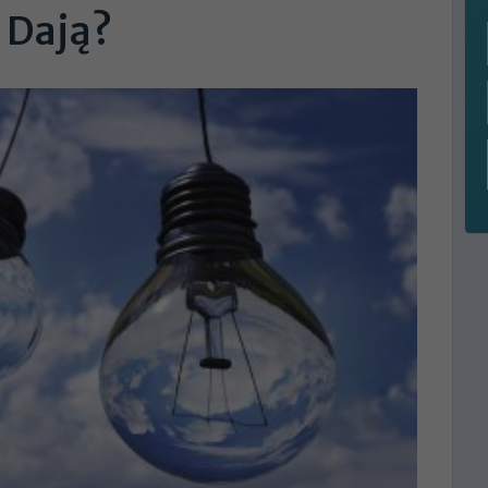
 Dają?