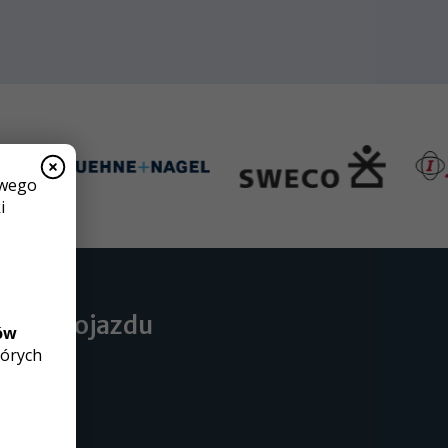
owego
i
Mapa dojazdu
ów
tórych